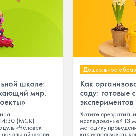
Дошкольное образ
льной школе:
Как организова
ужающий мир.
саду: готовые 
роекты»
экспериментов
мира
Хотите превратить 
 14:30 (МСК)
исследование? 13 
одуль «Человек
методику проведени
в начальной школе.
как использовать к