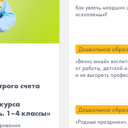
Как увлечь младших 
ископаемых?
Дошкольное образ
«Вечно юный» воспита
от работы, детской 
и не выгореть профе
рого счета
 курса
Дошкольное образ
. 1–4 классы»
«Родные праздники»:
ировании