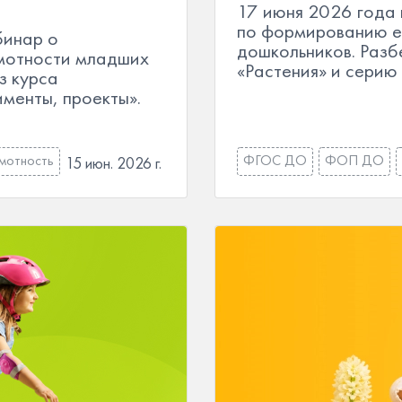
17 июня 2026 года 
по формированию е
бинар о
дошкольников. Разб
мотности младших
«Растения» и серию 
з курса
менты, проекты».
амотность
ФГОС ДО
ФОП ДО
15 июн. 2026 г.