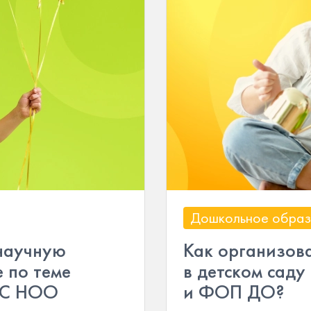
Дошкольное образ
-научную
Как организова
 по теме
в детском сад
ГОС НОО
и ФОП ДО?