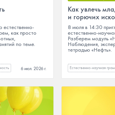
ть
Как увлечь мл
и горючих иск
о естественно-
8 июля в 14:30 пр
рем, как просто
естественно-научно
вотных,
Разберем модуль «
анятий по теме.
Наблюдения, экспер
тетрадью «Нефть».
ность
Естественно-научная гра
6 июл. 2026 г.