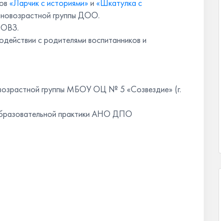
тов
«Ларчик с историями»
и
«Шкатулка с
азновозрастной группы ДОО.
с ОВЗ.
модействии с родителями воспитанников и
возрастной группы МБОУ ОЦ № 5 «Созвездие» (г.
 образовательной практики АНО ДПО
.