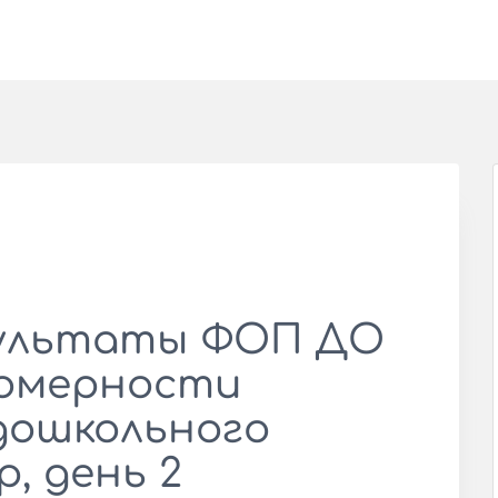
зультаты ФОП ДО
номерности
дошкольного
, день 2