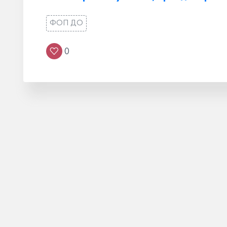
ФОП ДО
0