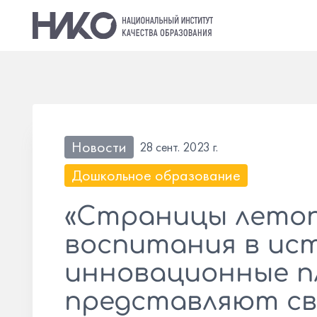
Новости
28 сент. 2023 г.
Дошкольное образование
«Страницы летоп
воспитания в ис
инновационные 
представляют св