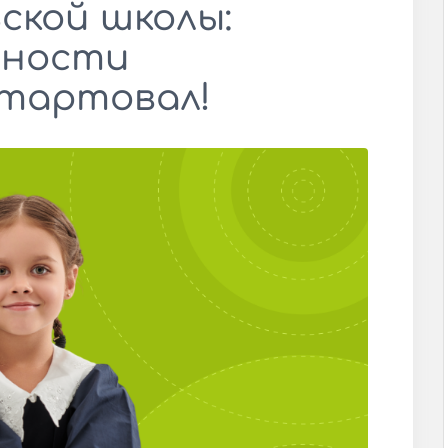
ской школы:
жности
стартовал!