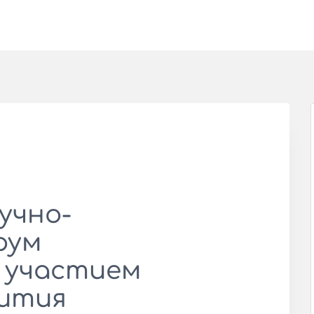
учно-
рум
 участием
ития