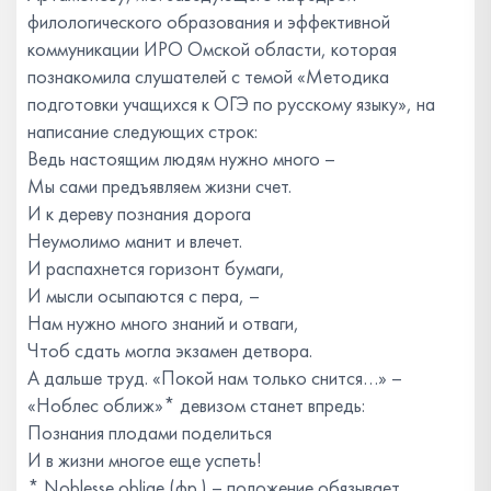
филологического образования и эффективной
коммуникации ИРО Омской области, которая
познакомила слушателей с темой «Методика
подготовки учащихся к ОГЭ по русскому языку», на
написание следующих строк:
Ведь настоящим людям нужно много –
Мы сами предъявляем жизни счет.
И к дереву познания дорога
Неумолимо манит и влечет.
И распахнется горизонт бумаги,
И мысли осыпаются с пера, –
Нам нужно много знаний и отваги,
Чтоб сдать могла экзамен детвора.
А дальше труд. «Покой нам только снится…» –
«Ноблес оближ»* девизом станет впредь:
Познания плодами поделиться
И в жизни многое еще успеть!
* Noblesse oblige (фр.) – положение обязывает.