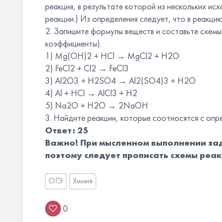
реакция, в результате которой из нескольких и
реакции.) Из определения следует, что в реакцию
2. Запишите формулы веществ и составьте схемы 
коэффициенты).
1) Mg(OH)2 + HCl → MgCl2 + H2O
2) FeCl2 + Cl2 → FeCl3
3) Al2O3 + H2SO4 → Al2(SO4)3 + H2O
4) Al + HCl → AlCl3 + H2
5) Na2O + H2O → 2NaOH
3. Найдите реакции, которые соотносятся с опр
Ответ: 25
Важно!
При мысленном выполнении зад
поэтому следует прописать схемы реак
ОГЭ
Химия
0