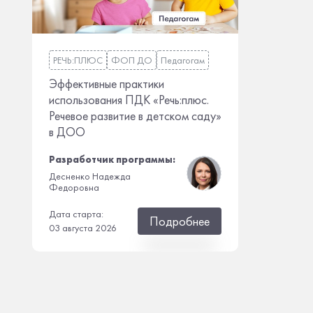
РЕЧЬ:ПЛЮС
ФОП ДО
Педагогам
Эффективные практики
использования ПДК «Речь:плюс.
Речевое развитие в детском саду»
в ДОО
Разработчик программы:
Десненко Надежда
Федоровна
Дата старта:
Подробнее
03 августа 2026