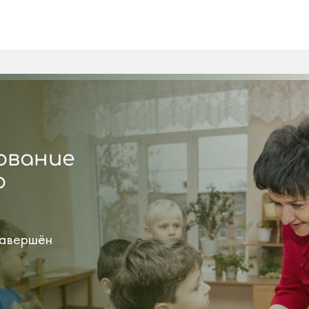
ование
о
авершён