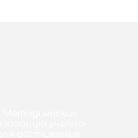
. Методические
ьзованию учебно-
для достижения