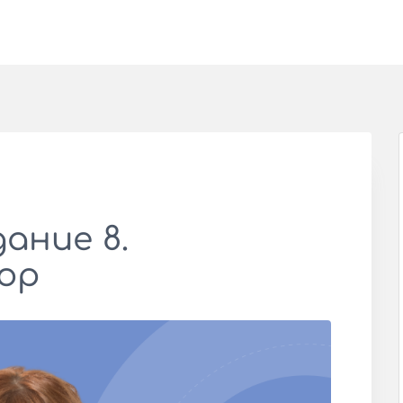
дание 8.
ор