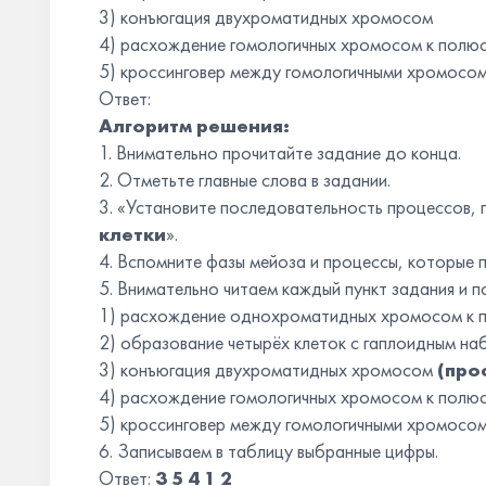
3) конъюгация двухроматидных хромосом
4) расхождение гомологичных хромосом к полюс
5) кроссинговер между гомологичными хромосо
Ответ:
Алгоритм решения:
1. Внимательно прочитайте задание до конца.
2. Отметьте главные слова в задании.
3. «Установите последовательность процессов
клетки
».
4. Вспомните фазы мейоза и процессы, которые 
5. Внимательно читаем каждый пункт задания и 
1) расхождение однохроматидных хромосом к 
2) образование четырёх клеток с гаплоидным 
3) конъюгация двухроматидных хромосом
(проф
4) расхождение гомологичных хромосом к полю
5) кроссинговер между гомологичными хромосо
6. Записываем в таблицу выбранные цифры.
Ответ:
3
5
4
1
2