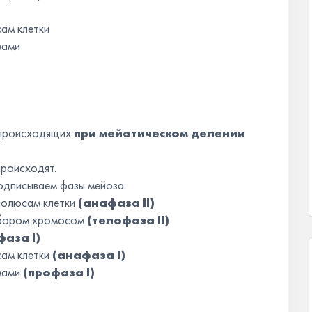
ам клетки
мами
, происходящих
при мейотическом делении
происходят.
подписываем фазы мейоза.
полюсам клетки
(анафаза II)
набором хромосом
(телофаза II)
аза I)
сам клетки
(анафаза I)
мами
(профаза I)