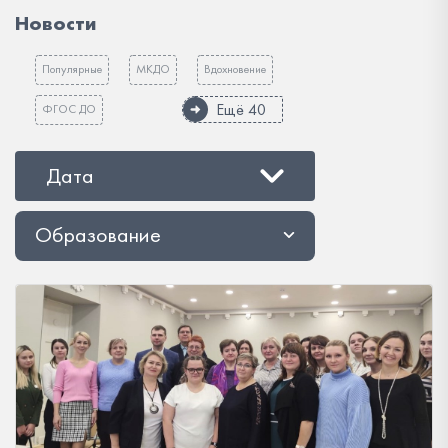
Новости
Популярные
МКДО
Вдохновение
Ещё 40
ФГОС ДО
Дата
Образование