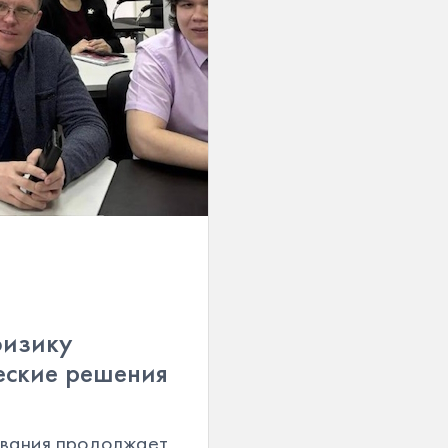
физику
еские решения
ования продолжает