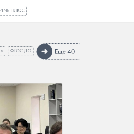
РЕЧЬ:ПЛЮС
Ещё 40
ие
ФГОС ДО