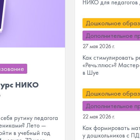
НИКО для педагого
Дошкольное образ
Дополнительное п
27 мая 2026 г.
Как стимулировать р
«Речь:плюс»? Мастер
азование
в Шуе
курс НИКО
Дошкольное образ
ю
Дополнительное п
22 мая 2026 г.
 себя рутину педагога
чениками? Лето —
Как формировать ма
ойти в учебный год
у дошкольников с ПД