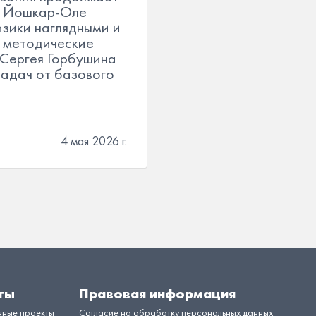
 В Йошкар-Оле
изики наглядными и
 методические
 Сергея Горбушина
задач от базового
4 мая 2026 г.
ты
Правовая информация
нные проекты
Согласие на обработку персональных данных