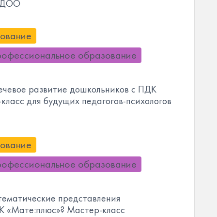
в ДОО
ование
рофессиональное образование
ечевое развитие дошкольников с ПДК
-класс для будущих педагогов-психологов
ование
рофессиональное образование
тематические представления
К «Мате:плюс»? Мастер-класс