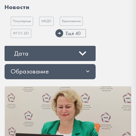
Новости
Популярные
МКДО
Вдохновение
Ещё 40
ФГОС ДО
Дата
Образование