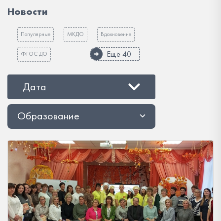
Новости
Популярные
МКДО
Вдохновение
Ещё 40
ФГОС ДО
Дата
Образование