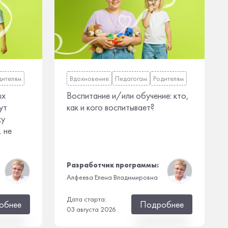
дителям
Вдохновение
Педагогам
Родителям
ых
Воспитание и/или обучение: кто,
ут
как и кого воспитывает?
ку
, не
Разработчик программы:
Алфеева Елена Владимировна
Дата старта:
обнее
Подробнее
03 августа 2026