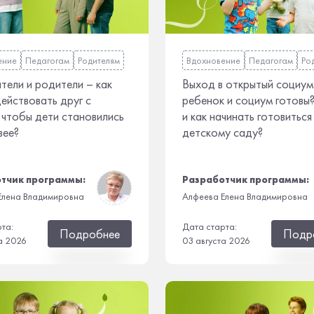
ение
Педагогам
Родителям
Вдохновение
Педагогам
Ро
тели и родители – как
Выход в открытый социум
ействовать друг с
ребенок и социум готовы
 чтобы дети становились
и как начинать готовиться
вее?
детскому саду?
тчик программы:
Разработчик программы:
Елена Владимировна
Алфеева Елена Владимировна
рта:
Дата старта:
Подробнее
Подр
а 2026
03 августа 2026