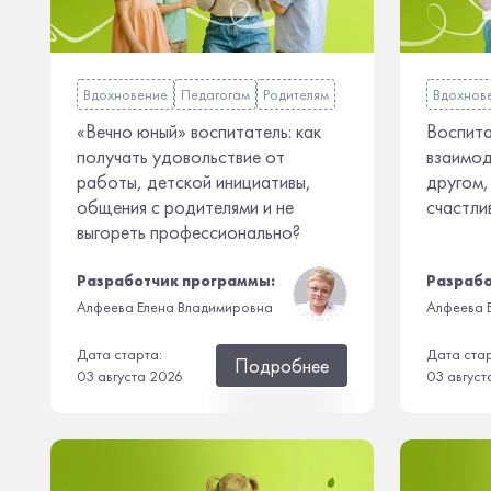
Вдохновение
Педагогам
Родителям
Вдохнов
«Вечно юный» воспитатель: как
Воспита
получать удовольствие от
взаимод
работы, детской инициативы,
другом,
общения с родителями и не
счастли
выгореть профессионально?
Разработчик программы:
Разрабо
Алфеева Елена Владимировна
Алфеева 
Дата старта:
Дата ста
Подробнее
03 августа 2026
03 август