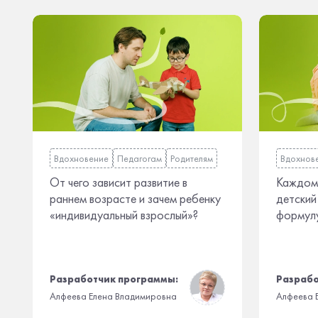
Вдохновение
Педагогам
Родителям
Вдохнов
От чего зависит развитие в
Каждому
раннем возрасте и зачем ребенку
детский 
«индивидуальный взрослый»?
формулу
Разработчик программы:
Разрабо
Алфеева Елена Владимировна
Алфеева 