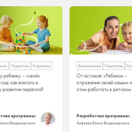
ение
Педагогам
Родителям
Вдохновение
Педагогам
Ро
 ребенку – «свой»
От истоков: «Ребенок –
сад: как вписать в
отражение своей семьи» и
 развития педагога?
этим работать в детском
тчик программы:
Разработчик программы:
Елена Владимировна
Алфеева Елена Владимировна