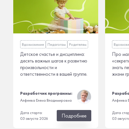
Вдохновение
Педагогам
Родителям
Вдохнов
Детское счастье и дисциплина:
Про мал
десять важных шагов к развитию
«секрет
произвольности и
знать п
ответственности в вашей группе.
жизни г
Разработчик программы:
Разрабо
Алфеева Елена Владимировна
Алфеева 
Дата старта:
Дата ста
Подробнее
03 августа 2026
03 август