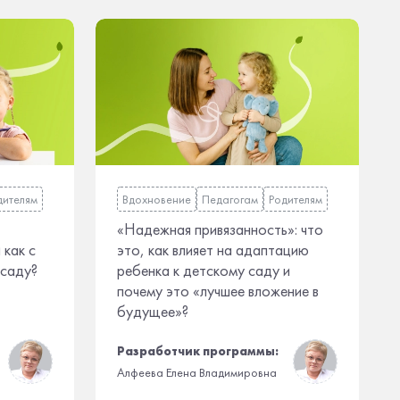
дителям
Вдохновение
Педагогам
Родителям
«Надежная привязанность»: что
 как с
это, как влияет на адаптацию
 саду?
ребенка к детскому саду и
почему это «лучшее вложение в
будущее»?
Разработчик программы:
Алфеева Елена Владимировна