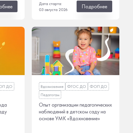
Дата старта:
обнее
Подробнее
03 августа 2026
ОП ДО
Вдохновение
ФГОС ДО
ФОП ДО
Педагогам
ода
Опыт организации педагогических
аду
наблюдений в детском саду на
основе УМК «Вдохновение»