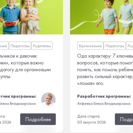
ение
Педагогам
Родителям
Вдохновение
Педагогам
Ро
ьчиков и девочек:
Ода характеру: 7 ключев
ики», которые важно
вопросов, которые помог
едагогу для организации
понять, как помочь ребен
руппы.
развить сильный характер
«ломая» его.
тчик программы:
Разработчик программы:
Елена Владимировна
Алфеева Елена Владимировна
рта:
Дата старта:
Подробнее
Подр
а 2026
03 августа 2026