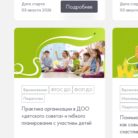
Дата старта:
Дата ста
Подробнее
03 августа 2026
03 август
Вдохновение
ФГОС ДО
ФОП ДО
Вдохнов
Педагогам
Инновац
Педагог
Практика организации в ДОО
«детского совета» и гибкого
Понимая
планирования с участием детей
как сов
счастли