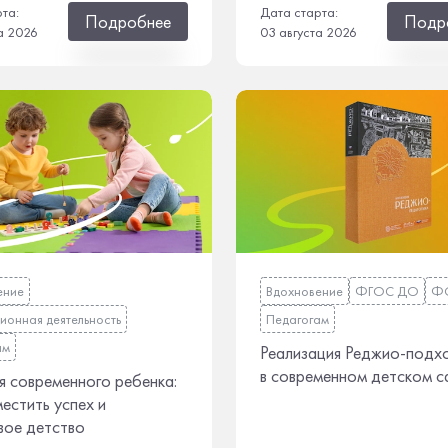
рта:
Дата старта:
Подробнее
Подр
а 2026
03 августа 2026
ение
Вдохновение
ФГОС ДО
Ф
ионная деятельность
Педагогам
ам
Реализация Реджио-подх
в современном детском с
 современного ребенка:
местить успех и
вое детство