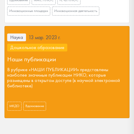
Вдохновение
МАТЕ:ПЛЮС
РЕЧЬ:ПЛЮС
Инновационные площадки
Инновационная деятельность
13 мар. 2023 г.
Наука
Дошкольное образование
Наши публикации
В рубрике «НАШИ ПУБЛИКАЦИИ» представлены
наиболее значимые публикации НИКО, которые
размещены в открытом доступе (в научной электронной
библиотеке)
МКДО
Вдохновение