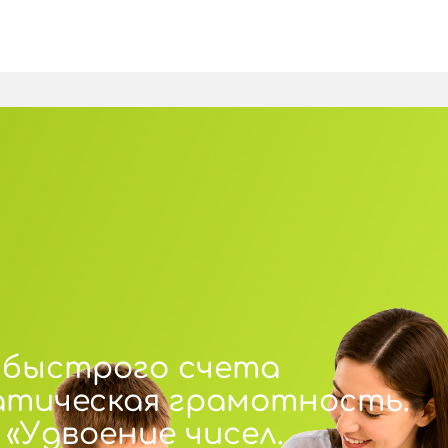
 быстрого счета
атическая грамотность.
 «Удвоение чисел.