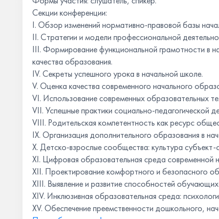
Формы участия: слушатель, спикер.
Секции конференции:
I. Обзор изменений нормативно-правовой базы нач
II. Стратегии и модели профессиональной деятельно
III. Формирование функциональной грамотности в н
качества образования.
IV. Секреты успешного урока в начальной школе.
V. Оценка качества современного начального обра
VI. Использование современных образовательных тех
VII. Успешные практики социально-педагогической де
VIII. Родительская компетентность как ресурс обще
IХ. Организация дополнительного образования в нач
Х. Детско-взрослые сообщества: культура субъект-
ХI. Цифровая образовательная среда современной н
ХII. Проектирование комфортного и безопасного об
ХIII. Выявление и развитие способностей обучающих
ХIV. Инклюзивная образовательная среда: психологи
ХV. Обеспечение преемственности дошкольного, на