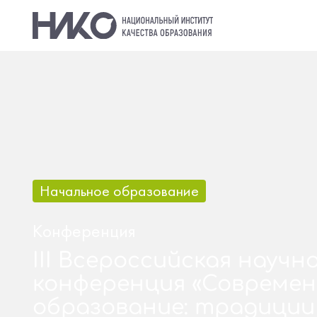
Начальное образование
Конференция
III Всероссийская науч
конференция «Современ
образование: традиции