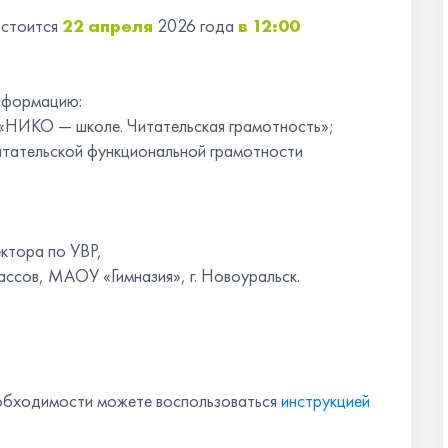
остоится
22
апреля
2026 года
в
12:00
информацию:
НИКО — школе. Читательская грамотность»;
итательской функциональной грамотности
ктора по УВР,
ассов, МАОУ «Гимназия», г. Новоуральск.
еобходимости можете воспользоваться
инструкцией