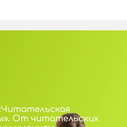
«Читательская
сы». От читательских