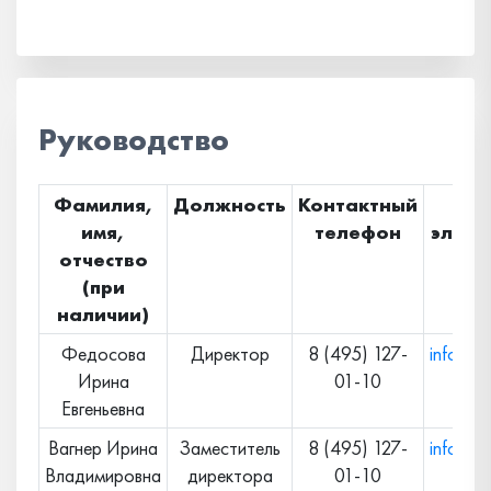
Руководство
Фамилия,
Должность
Контактный
Ад
имя,
телефон
элект
отчество
по
(при
наличии)
Федосова
Директор
8 (495) 127-
info@nik
Ирина
01-10
Евгеньевна
Вагнер Ирина
Заместитель
8 (495) 127-
info@nik
Владимировна
директора
01-10