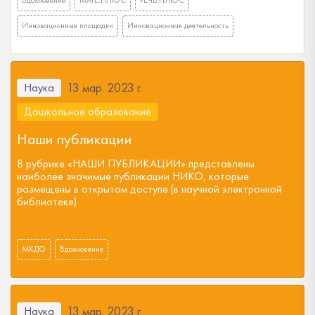
Вдохновение
МАТЕ:ПЛЮС
РЕЧЬ:ПЛЮС
Инновационные площадки
Инновационная деятельность
13 мар. 2023 г.
Наука
Дошкольное образование
Наши публикации
В рубрике «НАШИ ПУБЛИКАЦИИ» представлены
наиболее значимые публикации НИКО, которые
размещены в открытом доступе (в научной электронной
библиотеке)
МКДО
Вдохновение
13 мар. 2023 г.
Наука