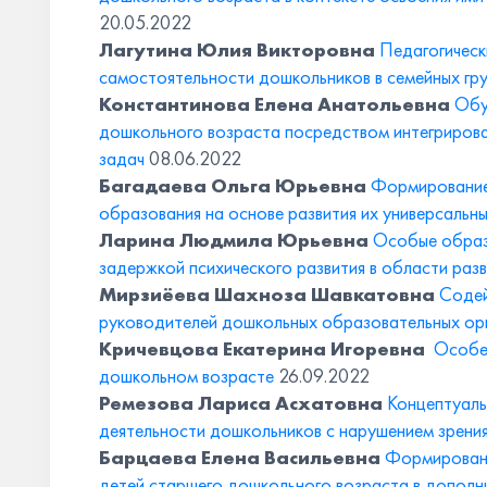
20.05.2022
Лагутина Юлия Викторовна
Педагогическ
самостоятельности дошкольников в семейных гр
Константинова Елена Анатольевна
Обу
дошкольного возраста посредством интегрирова
задач
08.06.2022
Багадаева Ольга Юрьевна
Формирование
образования на основе развития их универсальн
Ларина Людмила Юрьевна
Особые образ
задержкой психического развития в области разв
Мирзиёева Шахноза Шавкатовна
Содей
руководителей дошкольных образовательных орг
Кричевцова Екатерина Игоревна
Особен
дошкольном возрасте
26.09.2022
Ремезова Лариса Асхатовна
Концептуаль
деятельности дошкольников с нарушением зрени
Барцаева Елена Васильевна
Формировани
детей старшего дошкольного возраста в допол