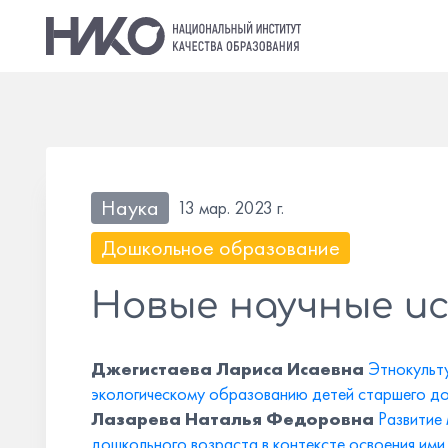
Наука
13 мар. 2023 г.
Дошкольное образование
Новые научные и
Джегистаева Лариса Исаевна
Этнокульту
экологическому образованию детей старшего д
Лазарева Наталья Федоровна
Развитие
дошкольного возраста в контексте освоения им