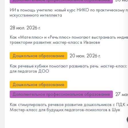
ИИ в помощь учителю: новый курс НИКО по практическому 
искусственного интеллекта
28 июл. 2026 г.
Как «Мате:плюс» и «Речь:плюс» помогают выстраивать инди
траектории развития: мастер-класс в Иванове
20 июн. 2026 г.
Дошкольное образование
Как речевые кубики помогают развивать речь: мастер-клас
для педагогов ДОО
Дошкольное образование
27 мая
Дополнительное профессиональное образование
Как стимулировать речевое развитие дошкольников с ПДК «
Мастер-класс для будущих педагогов-психологов в Шуе