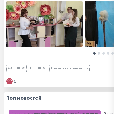
МАТЕ:ПЛЮС
РЕЧЬ:ПЛЮС
Инновационная деятельность
0
Топ новостей
30 июл
Дополнительное профессиональное образование