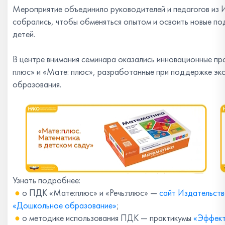
Мероприятие объединило руководителей и педагогов из 
собрались, чтобы обменяться опытом и освоить новые по
детей.
В центре внимания семинара оказались инновационные пр
плюс» и «Мате: плюс», разработанные при поддержке эк
образования.
Узнать подробнее:
●
о ПДК «Мате:плюс» и «Речь:плюс» —
сайт Издательств
«Дошкольное образование»
;
●
о методике использования ПДК — практикумы
«Эффект