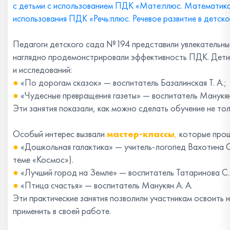
с детьми с использованием ПДК «Мате:плюс. Математика
использования ПДК «Речь:плюс. Речевое развитие в детс
Педагоги детского сада №194 представили увлекательн
наглядно продемонстрировали эффективность ПДК. Дети 
и исследований:
●
«По дорогам сказок» — воспитатель Базалинская Т. А.;
●
«Чудесные превращения газеты» — воспитатель Манукян
Эти занятия показали, как можно сделать обучение не то
Особый интерес вызвали
мастер-классы
,
которые прош
●
«Дошкольная галактика» — учитель-логопед Вахотина О.
теме «Космос»).
●
«Лучший город на Земле» — воспитатель Татаринова С. 
●
«Птица счастья» — воспитатель Манукян А. А.
Эти практические занятия позволили участникам освоить 
применить в своей работе.