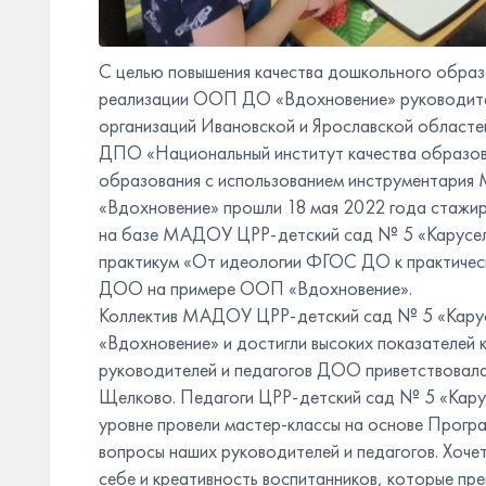
С целью повышения качества дошкольного образо
реализации ООП ДО «Вдохновение» руководите
организаций Ивановской и Ярославской област
ДПО «Национальный институт качества образова
образования с использованием инструментари
«Вдохновение» прошли 18 мая 2022 года стажир
на базе МАДОУ ЦРР-детский сад № 5 «Карусел
практикум «От идеологии ФГОС ДО к практическ
ДОО на примере ООП «Вдохновение».
Коллектив МАДОУ ЦРР-детский сад № 5 «Карус
«Вдохновение» и достигли высоких показателей 
руководителей и педагогов ДОО приветствовала
Щелково. Педагоги ЦРР-детский сад № 5 «Карус
уровне провели мастер-классы на основе Прогр
вопросы наших руководителей и педагогов. Хоче
себе и креативность воспитанников, которые прек