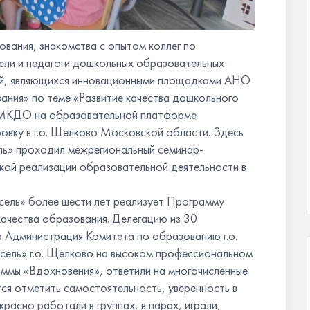
вания, знакомства с опытом коллег по
ли и педагоги дошкольных образовательных
ей, являющихся инновационными площадками АНО
ния» по теме «Развитие качества дошкольного
я МКДО на образовательной платформе
овку в г.о. Щелково Московской области. Здесь
ь» проходил межрегиональный семинар-
ой реализации образовательной деятельности в
ель» более шести лет реализует Программу
качества образования. Делегацию из 30
 Администрация Комитета по образованию г.о.
ель» г.о. Щелково на высоком профессиональном
аммы «Вдохновения», ответили на многочисленные
тся отметить самостоятельность, уверенность в
расно работали в группах, в парах, играли,