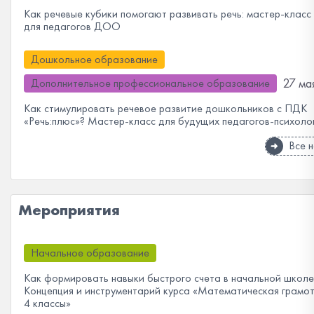
Как речевые кубики помогают развивать речь: мастер-клас
для педагогов ДОО
Дошкольное образование
27 мая
Дополнительное профессиональное образование
Как стимулировать речевое развитие дошкольников с ПДК
«Речь:плюс»? Мастер-класс для будущих педагогов-психоло
Все 
Мероприятия
Начальное образование
Как формировать навыки быстрого счета в начальной школе
Концепция и инструментарий курса «Математическая грамот
4 классы»