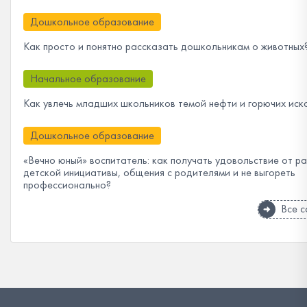
Дошкольное образование
Как просто и понятно рассказать дошкольникам о животных
Начальное образование
Как увлечь младших школьников темой нефти и горючих иск
Дошкольное образование
«Вечно юный» воспитатель: как получать удовольствие от р
детской инициативы, общения с родителями и не выгореть
профессионально?
Все 