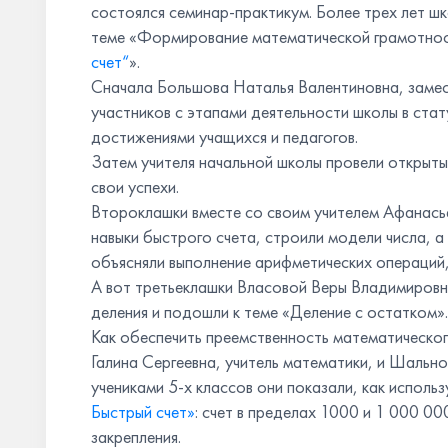
состоялся семинар-практикум. Более трех лет ш
теме «Формирование математической грамотнос
счет“
».
Сначала Большова Наталья Валентиновна, замес
участников с этапами деятельности школы в ста
достижениями учащихся и педагогов.
Затем учителя начальной школы провели открыты
свои успехи.
Второклашки вместе со своим учителем Афанас
навыки быстрого счета, строили модели числа, а
объясняли выполнение арифметических операций, 
А вот третьеклашки Власовой Веры Владимировн
деления и подошли к теме «Деление с остатком».
Как обеспечить преемственность математическо
Галина Сергеевна, учитель математики, и Шально
учениками 5-х классов они показали, как исполь
Быстрый счет»
: счет в пределах 1000 и 1 000 00
закрепления.