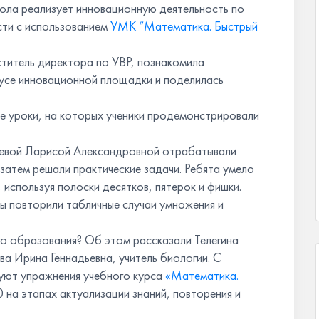
кола реализует инновационную деятельность по
ти с использованием
УМК “Математика. Быстрый
титель директора по УВР, познакомила
тусе инновационной площадки и поделилась
е уроки, на которых ученики продемонстрировали
ьевой Ларисой Александровной отрабатывали
 затем решали практические задачи. Ребята умело
используя полоски десятков, пятерок и фишки.
ы повторили табличные случаи умножения и
го образования? Об этом рассказали Телегина
ва Ирина Геннадьевна, учитель биологии. С
зуют упражнения учебного курса
«Математика.
0 на этапах актуализации знаний, повторения и