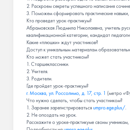
2. Раскроем секреты успешного написания сочине
3. Поможем сформировать практические навыки, 
Кто проведет урок-практикум?
Абрамовская Людмила Николаевна, учитель русс
квалификационной категории, кандидат педагогич
Какие «плюшки» ждут участников?
Доступ к уникальным материалам образовательной
Кто может стать участником?
1. Старшеклассники.
2. Учителя.
3. Родители.
Где пройдет урок-практикум?
г. Москва, ул. Россолимо, д. 17, стр. 1
(метро «Фр
Что нужно сделать, чтобы стать участником?
1. Заранее зарегистрироваться
umpro.ege.plus/
.
2. Не опоздать на урок.
Расскажите о уроке-практикуме своим ученикам,
Подробности на
umpro.ege.plus