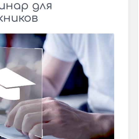
инар для
кников