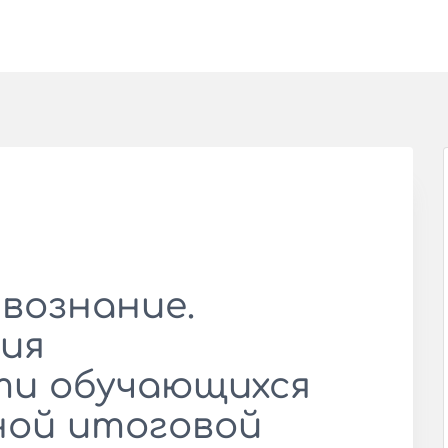
вознание.
ия
ти обучающихся
ной итоговой