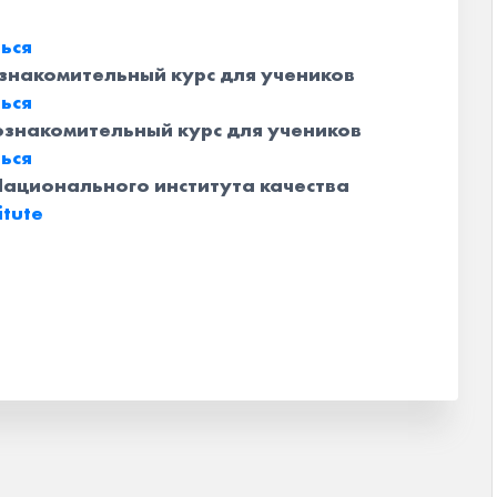
ться
 ознакомительный курс для учеников
ься
й ознакомительный курс для учеников
ься
Национального института качества
itute