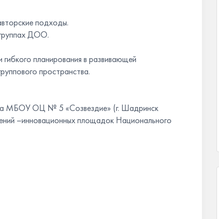
авторские подходы.
 группах ДОО.
и гибкого планирования в развивающей
группового пространства.
ора МБОУ ОЦ № 5 «Созвездие» (г. Шадринск
лений –инновационных площадок Национального