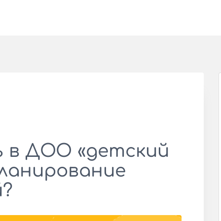
ь в ДОО «детский
планирование
й?