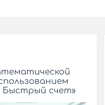
атематической
спользованием
 Быстрый счет»